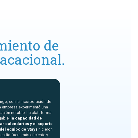
miento de
acacional.
rgo, con la incorporación de
la empresa experimentó una
ación notable. La plataforma
gable,
la capacidad de
ar calendarios y el soporte
del equipo de Stays
hicieron
gestão fuera más eficiente y