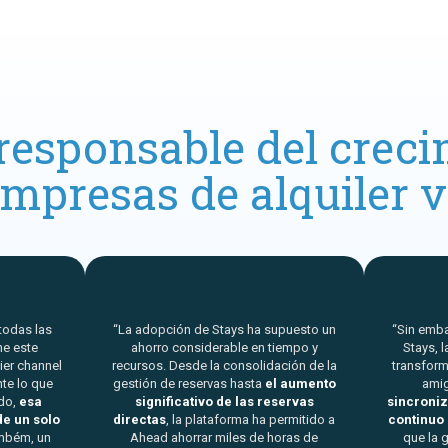
 responsable del creci
empresas de alquiler v
todas las
“La adopción de Stays ha supuesto un
“Sin emba
ne este
ahorro considerable en tiempo y
Stays, 
ier channel
recursos. Desde la consolidación de la
transform
te lo que
gestión de reservas hasta
el aumento
ami
do,
esa
significativo de las reservas
sincroniz
de un solo
directas
, la plataforma ha permitido a
continuo 
ambém, un
Ahead ahorrar miles de horas de
que la 