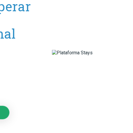
perar
nal