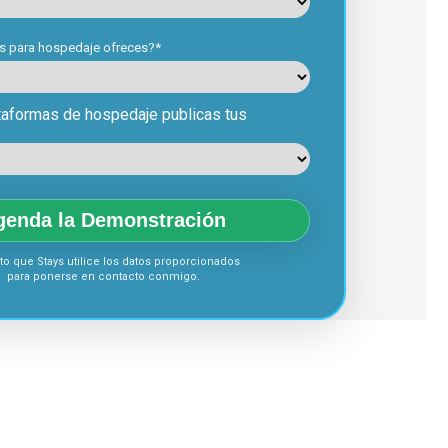
s para hospedaje ofreces?*
taformas de hospedaje publicas tus
genda la Demonstración
o que Stays utilice los datos proporcionados
para ponerse en contacto conmigo.