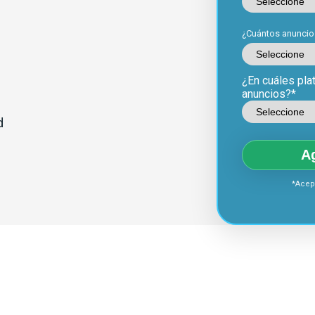
¿Cuántos anuncio
¿En cuáles pla
anuncios?*
d
A
*Acept