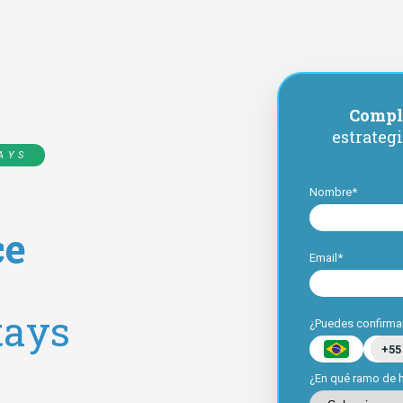
Comple
estrateg
AYS
Nombre*
ce
Email*
tays
¿Puedes confirmar
+55
¿En qué ramo de 